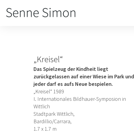
Zum
Inhalt
springen
Post
„Kreisel“
navigation
Das Spielzeug der Kindheit liegt
zurückgelassen auf einer Wiese im Park und
jeder darf es aufs Neue bespielen.
„Kreisel“ 1989
I. Internationales Bildhauer-Symposion in
Wittlich
Stadtpark Wittlich,
Bardillio/Carrara,
1.7 x 1.7 m